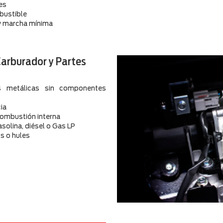
es
bustible
 y marcha mínima
Carburador y Partes
es metálicas sin componentes
cia
combustión interna
olina, diésel o Gas LP
os o hules