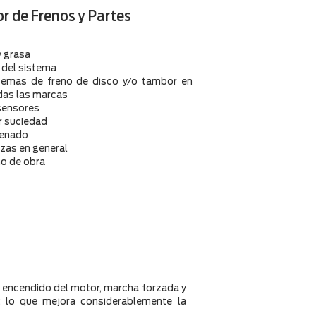
or de Frenos y Partes
y grasa
n del sistema
stemas de freno de disco y/o tambor en
das las marcas
 sensores
r suciedad
frenado
iezas en general
o de obra
el encendido del motor, marcha forzada y
; lo que mejora considerablemente la