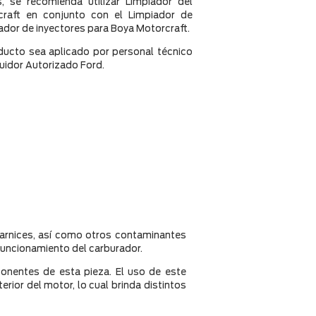
, se recomienda utilizar Limpiador del
raft en conjunto con el Limpiador de
iador de inyectores para Boya Motorcraft.
ucto sea aplicado por personal técnico
buidor Autorizado Ford.
barnices, así como otros contaminantes
 funcionamiento del carburador.
ponentes de esta pieza. El uso de este
rior del motor, lo cual brinda distintos